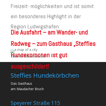
Freizeit- möglichkeiten und ist somit
ein besonderes Highlight in der
Region Ludwigshafen.
Die Ausfahrt – am Wander- und
Radweg – zum Gasthaus „Steffies
Hundekörbchen ist gut
Karte © outdooractive
ausgeschildert!
Steffies Hundekörbchen
Das Gasthaus
am Maudacher Bruch
Speyerer Straße 115